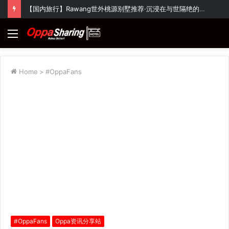
【国内旅行】Rawang世外桃源别墅推荐·沉浸在与世隔绝的大自然氛围~
Menu
Home
>
#OppaFans
#OppaFans
Oppa资讯分享站