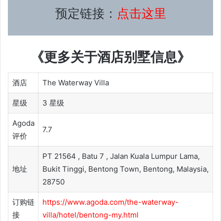
预定链接：
点击这里
《更多关于酒店别墅信息》
酒店
The Waterway Villa
星级
3 星级
Agoda
7.7
评价
PT 21564 , Batu 7 , Jalan Kuala Lumpur Lama,
地址
Bukit Tinggi, Bentong Town, Bentong, Malaysia,
28750
订购链
https://www.agoda.com/the-waterway-
接
villa/hotel/bentong-my.html