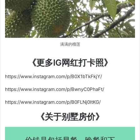
满满的榴莲
《更多IG网红打卡照》
https://www.instagram.com/p/B0X1bTkFkjY/
https://www.instagram.com/p/BwnyC0PhaFt/
https://www.instagram.com/p/B0FLNj0ltKG/
《关于别墅房价》