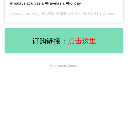
#malaysiatrulyasia #travelasia #holiday
A post shared by
BELUM RAINFOREST RESORT
(@belumrainforestresort) on
订购链接：
点击这里
Sponsored Content