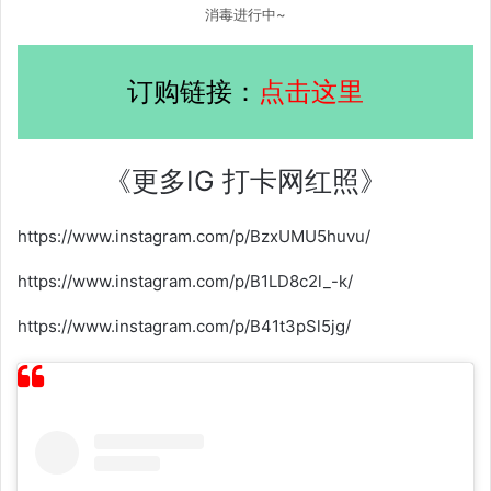
消毒进行中~
订购链接：
点击这里
《更多IG 打卡网红照》
https://www.instagram.com/p/BzxUMU5huvu/
https://www.instagram.com/p/B1LD8c2l_-k/
https://www.instagram.com/p/B41t3pSl5jg/