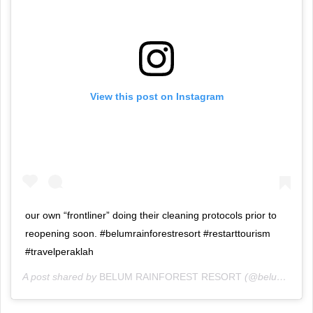
View this post on Instagram
our own “frontliner” doing their cleaning protocols prior to
reopening soon. #belumrainforestresort #restarttourism
#travelperaklah
A post shared by
BELUM RAINFOREST RESORT
(@belumrainforestresort) on