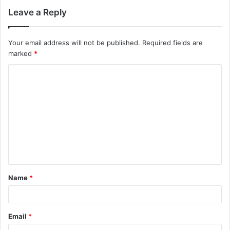
Leave a Reply
Your email address will not be published.
Required fields are
marked
*
C
o
m
m
e
n
t
Name
*
*
Email
*