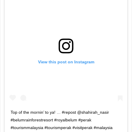
View this post on Instagram
Top of the mornin’ to ya! … #repost @shahirah_nasir
#belumrainforestresort #royalbelum #perak
#tourismmalaysia #tourismperak #visitperak #malaysia